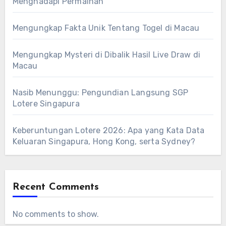
Menghadapi Permainan
Mengungkap Fakta Unik Tentang Togel di Macau
Mengungkap Mysteri di Dibalik Hasil Live Draw di
Macau
Nasib Menunggu: Pengundian Langsung SGP
Lotere Singapura
Keberuntungan Lotere 2026: Apa yang Kata Data
Keluaran Singapura, Hong Kong, serta Sydney?
Recent Comments
No comments to show.