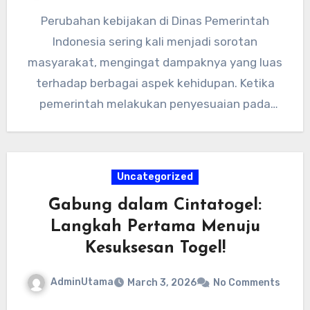
Perubahan kebijakan di Dinas Pemerintah
Indonesia sering kali menjadi sorotan
masyarakat, mengingat dampaknya yang luas
terhadap berbagai aspek kehidupan. Ketika
pemerintah melakukan penyesuaian pada
struktur, prosedur, atau strategi yang ada,…
Uncategorized
Gabung dalam Cintatogel:
Langkah Pertama Menuju
Kesuksesan Togel!
AdminUtama
March 3, 2026
No Comments