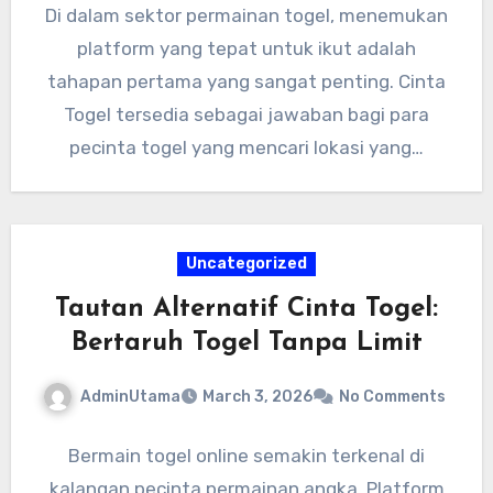
Di dalam sektor permainan togel, menemukan
platform yang tepat untuk ikut adalah
tahapan pertama yang sangat penting. Cinta
Togel tersedia sebagai jawaban bagi para
pecinta togel yang mencari lokasi yang…
Uncategorized
Tautan Alternatif Cinta Togel:
Bertaruh Togel Tanpa Limit
AdminUtama
March 3, 2026
No Comments
Bermain togel online semakin terkenal di
kalangan pecinta permainan angka. Platform