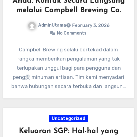
Anda: Kontak Secara Langsung
melalui Campbell Brewing Co.
AdminUtama
February 3, 2026
No Comments
Campbell Brewing selalu bertekad dalam
rangka memberikan pengalaman yang tak
terlupakan unggul bagi para pengguna dan
peng愛 minuman artisan. Tim kami menyadari
bahwa hubungan secara terbuka dan langsung
amat krusial.…
Uncategorized
Keluaran SGP: Hal-hal yang