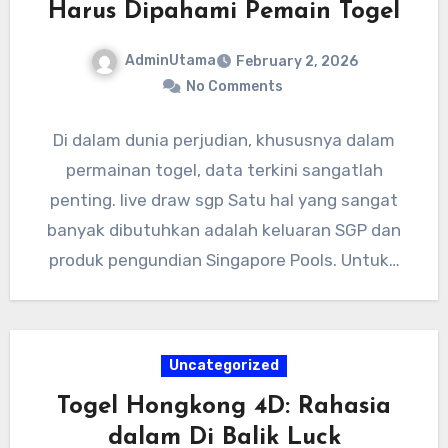
Harus Dipahami Pemain Togel
AdminUtama
February 2, 2026
No Comments
Di dalam dunia perjudian, khususnya dalam
permainan togel, data terkini sangatlah
penting. live draw sgp Satu hal yang sangat
banyak dibutuhkan adalah keluaran SGP dan
produk pengundian Singapore Pools. Untuk…
Uncategorized
Togel Hongkong 4D: Rahasia
dalam Di Balik Luck