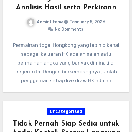
Analisis Hasil serta Perkiraan
AdminUtama
February 5, 2026
No Comments
Permainan togel Hongkong yang lebih dikenal
sebagai keluaran HK adalah salah satu
permainan angka yang banyak diminati di
negeri kita. Dengan berkembangnya jumlah
penggemar, setiap live draw HK adalah
momen…
Uncategorized
Tidak Pernah Siap Sedia untuk