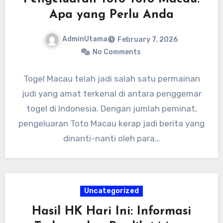
Apa yang Perlu Anda
AdminUtama
February 7, 2026
No Comments
Togel Macau telah jadi salah satu permainan
judi yang amat terkenal di antara penggemar
togel di Indonesia. Dengan jumlah peminat,
pengeluaran Toto Macau kerap jadi berita yang
dinanti-nanti oleh para…
Uncategorized
Hasil HK Hari Ini: Informasi