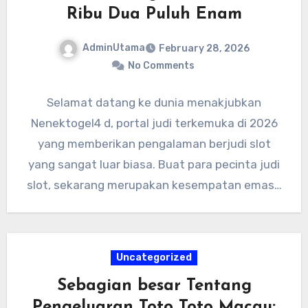
Ribu Dua Puluh Enam
AdminUtama
February 28, 2026
No Comments
Selamat datang ke dunia menakjubkan
Nenektogel4 d, portal judi terkemuka di 2026
yang memberikan pengalaman berjudi slot
yang sangat luar biasa. Buat para pecinta judi
slot, sekarang merupakan kesempatan emas…
Uncategorized
Sebagian besar Tentang
Pengeluaran Toto Toto Macau: