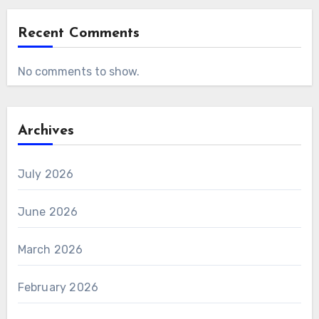
Recent Comments
No comments to show.
Archives
July 2026
June 2026
March 2026
February 2026