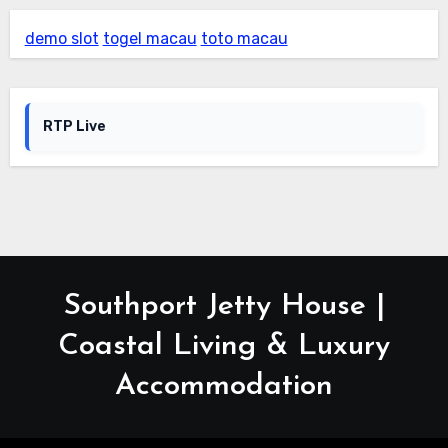
demo slot
togel macau
toto macau
RTP Live
Southport Jetty House |
Coastal Living & Luxury
Accommodation