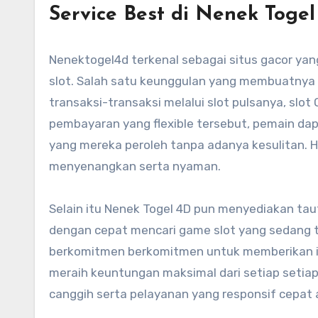
Service Best di Nenek Togel
Nenektogel4d terkenal sebagai situs gacor yan
slot. Salah satu keunggulan yang membuatny
transaksi-transaksi melalui slot pulsanya, sl
pembayaran yang flexible tersebut, pemain d
yang mereka peroleh tanpa adanya kesulitan. H
menyenangkan serta nyaman.
Selain itu Nenek Togel 4D pun menyediakan taut
dengan cepat mencari game slot yang sedang ter
berkomitmen berkomitmen untuk memberikan inf
meraih keuntungan maksimal dari setiap setiap
canggih serta pelayanan yang responsif cepat ad