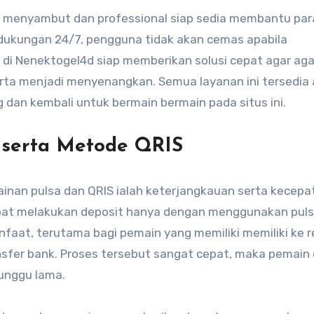
ng menyambut dan professional siap sedia membantu par
dukungan 24/7, pengguna tidak akan cemas apabila
 di Nenektogel4d siap memberikan solusi cepat agar aga
ta menjadi menyenangkan. Semua layanan ini tersedia 
an kembali untuk bermain bermain pada situs ini.
 serta Metode QRIS
inan pulsa dan QRIS ialah keterjangkauan serta kecepa
 dapat melakukan deposit hanya dengan menggunakan pul
anfaat, terutama bagi pemain yang memiliki memiliki ke 
nsfer bank. Proses tersebut sangat cepat, maka pemain
unggu lama.