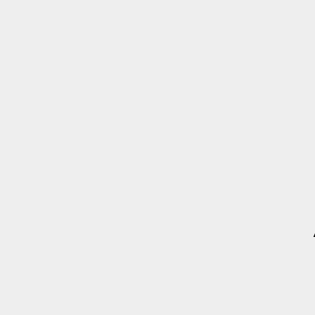
Skip
to
content