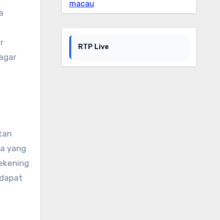
macau
a
r
RTP Live
agar
tan
sa yang
rekening
 dapat