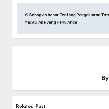
Post
Sebagian besar Tentang Pengeluaran Tot
navigation
Macau: Apa yang Perlu Anda
B
Related Post