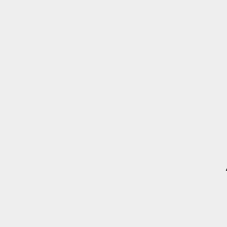
Skip
to
content