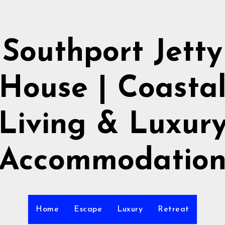
Southport Jetty
House | Coasta
Living & Luxur
Accommodatio
Home
Escape
Luxury
Retreat