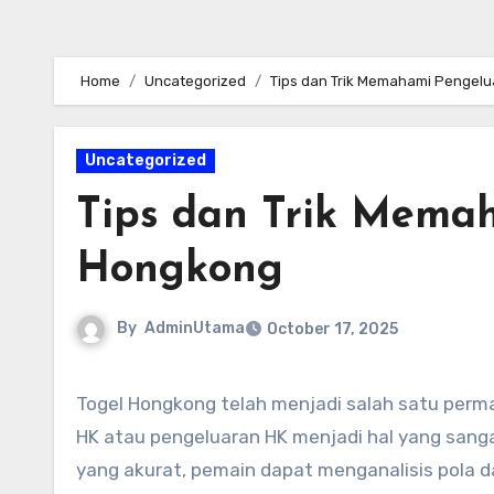
Home
Uncategorized
Tips dan Trik Memahami Pengel
Uncategorized
Tips dan Trik Mema
Hongkong
By
AdminUtama
October 17, 2025
Togel Hongkong telah menjadi salah satu permainan yang populer di kalangan masyarakat Indonesia. Keluaran
HK atau pengeluaran HK menjadi hal yang sanga
yang akurat, pemain dapat menganalisis pola 