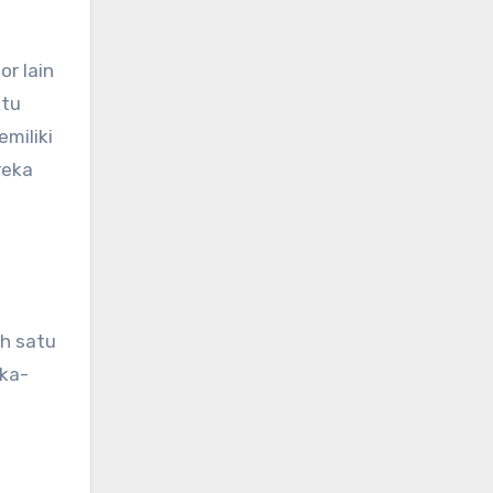
r lain
ktu
miliki
reka
h satu
gka-