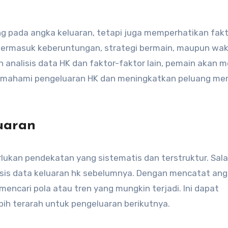
ng pada angka keluaran, tetapi juga memperhatikan fakto
a termasuk keberuntungan, strategi bermain, maupun wa
nalisis data HK dan faktor-faktor lain, pemain akan me
emahami pengeluaran HK dan meningkatkan peluang me
uaran
kan pendekatan yang sistematis dan terstruktur. Sala
isis data keluaran hk sebelumnya. Dengan mencatat an
encari pola atau tren yang mungkin terjadi. Ini dapat
h terarah untuk pengeluaran berikutnya.