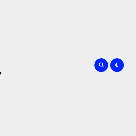
l
y
n