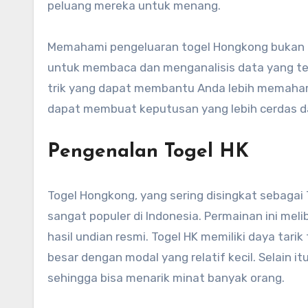
peluang mereka untuk menang.
Memahami pengeluaran togel Hongkong bukan 
untuk membaca dan menganalisis data yang ters
trik yang dapat membantu Anda lebih memahami
dapat membuat keputusan yang lebih cerdas d
Pengenalan Togel HK
Togel Hongkong, yang sering disingkat sebagai
sangat populer di Indonesia. Permainan ini me
hasil undian resmi. Togel HK memiliki daya tar
besar dengan modal yang relatif kecil. Selain i
sehingga bisa menarik minat banyak orang.