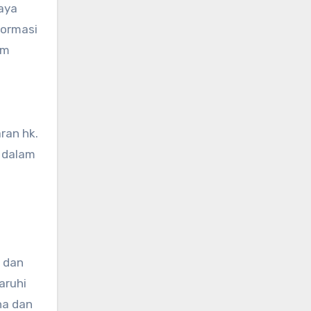
aya
formasi
am
ran hk.
 dalam
 dan
aruhi
na dan